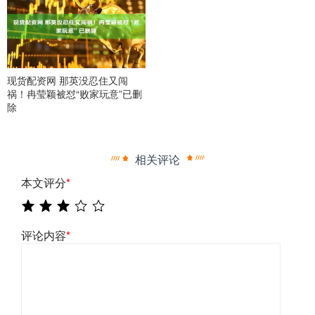
现货配资网 那英没忍住又闯
祸！冉莹颖被怼“败家玩意”已删
除
相关评论
本文评分
*
评论内容
*