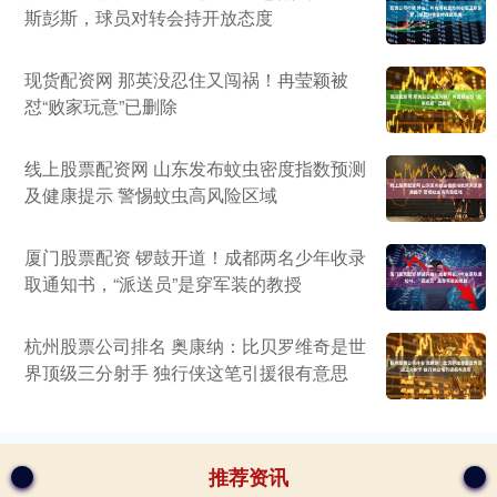
斯彭斯，球员对转会持开放态度
现货配资网 那英没忍住又闯祸！冉莹颖被
怼“败家玩意”已删除
线上股票配资网 山东发布蚊虫密度指数预测
及健康提示 警惕蚊虫高风险区域
厦门股票配资 锣鼓开道！成都两名少年收录
取通知书，“派送员”是穿军装的教授
杭州股票公司排名 奥康纳：比贝罗维奇是世
界顶级三分射手 独行侠这笔引援很有意思
推荐资讯